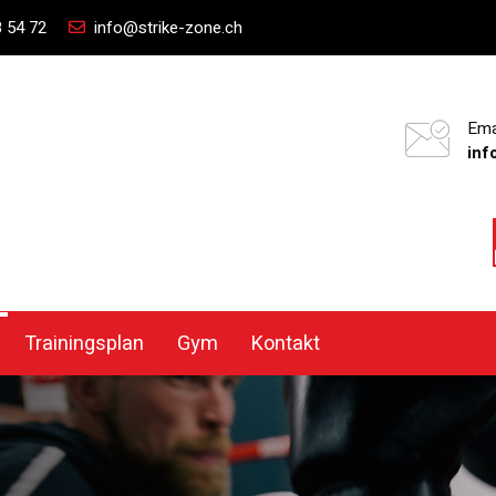
 54 72
info@strike-zone.ch
Ema
inf
Trainingsplan
Gym
Kontakt