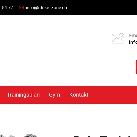
 54 72
info@strike-zone.ch
Ema
inf
Trainingsplan
Gym
Kontakt